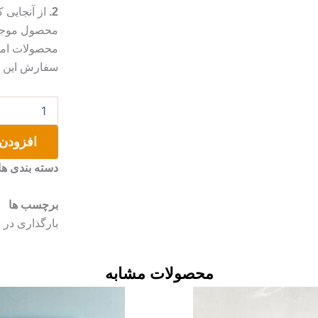
2.
از آنجایی
محصول موجب 
محصولات امک
سفارش این مو
گلدان
دکوری
بتنی
افزودن 
عدد
دسته بندی ها
برچسب ها
بارگذاری در سایت:
محصولات مشابه