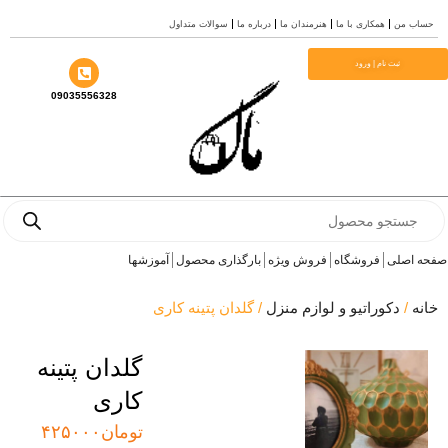
ب من
همکاری با ما
هنرمندان ما
درباره ما
سوالات متداول
ا
ثبت نام | ورود
09035556328
Prod
se
 اصلی
فروشگاه
فروش ویژه
بارگذاری محصول
آموزشها
ه
/
دکوراتیو و لوازم منزل
/ گلدان پتینه کاری
گلدان پتینه
کاری
تومان
۴۲۵۰۰۰