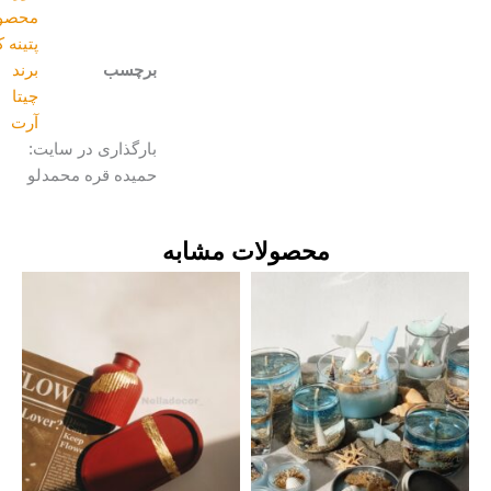
محصولات
پتینه کاری
برچسب
برند
چیتا
آرت
بارگذاری در سایت:
حمیده قره محمدلو
محصولات مشابه