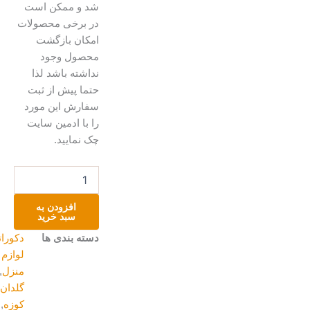
شد و ممکن است
در برخی محصولات
امکان بازگشت
محصول وجود
نداشته باشد لذا
حتما پیش از ثبت
سفارش این مورد
را با ادمین سایت
چک نمایید.
گلدان
پتینه
کاری
افزودن به
عدد
سبد خرید
دسته بندی ها
دکوراتیو و
لوازم
منزل
,
گلدان و
کوزه
,