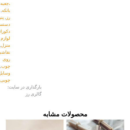
،جعبه و
بانکه
,
برند
رز
,
پتینه
,
دستسازه
,
دکوراتیو و
لوازم
منزل
,
نقاشی
روی
چوب
,
وسایل
چوبی
بارگذاری در سایت:
گالری رز
محصولات مشابه