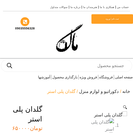
من
همکاری با ما
هنرمندان ما
درباره ما
سوالات متداول
ثبت نام | ورود
09035556328
Pro
s
صلی
فروشگاه
فروش ویژه
بارگذاری محصول
آموزشها
دکوراتیو و لوازم منزل
/ گلدان پلی استر
گلدان پلی
استر
تومان
۶۵۰۰۰۰