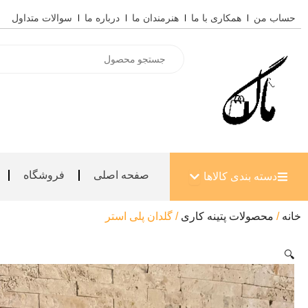
رش
حساب من
همکاری با ما
هنرمندان ما
درباره ما
سوالات متداول
ه
حتوا
Products
search
باز کردن دسته بندی کالاها
صفحه اصلی
فروشگاه
دسته بندی کالاها
خانه
/
محصولات پتینه کاری
/ گلدان پلی استر
🔍