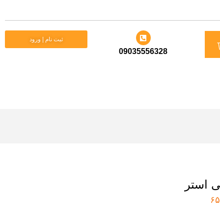
د
ثبت نام | ورود
09035556328
ید
ی استر
۶۵