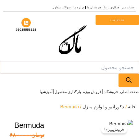
ب من
همکاری با ما
هنرمندان ما
درباره ما
سوالات متداول
ا
ثبت نام | ورود
09035556328
Prod
se
 اصلی
فروشگاه
فروش ویژه
بارگذاری محصول
آموزشها
ه
/
دکوراتیو و لوازم منزل
/ Bermuda
Bermuda
فروش‌ویژه!
قیمت
قیمت
تومان
۴۸۰۰۰۰۰