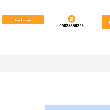
د
ثبت نام | ورود
09035556328
ید