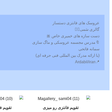
عروسک های فانتزی دستساز
گالری سَمی🧚‍♀️
دست سازه های خمیری خاص 🎀
🔖مدرس مجسمه عروسکی و ماگ سازی
سمانه فاتحی
(با ارائه مدرک بین المللی فنی حرفه ای)
📍Ardabil/iran
تقویم فانتزی رو میزی
تقویم ف