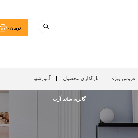
سبد
ث
تومان
۰
09035556328
خرید
ها