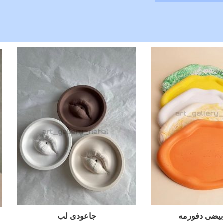
بیضی دفورمه
جاعودی لب