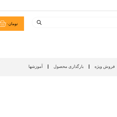
سب
تومان
۰
خر
فروش ویژه
بارگذاری محصول
آموزشها
گالری نهال