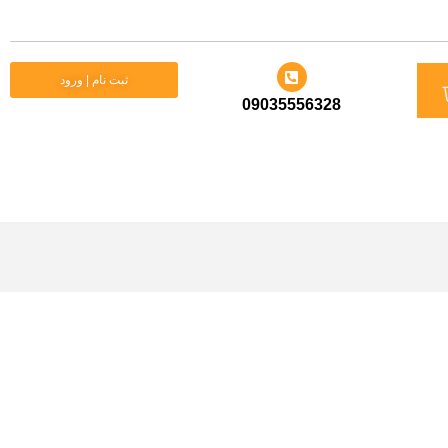
د
ثبت نام | ورود
09035556328
ید