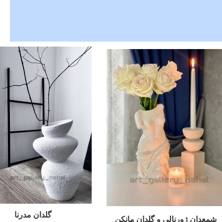
گلدان مدرنا
شمعدان ژورنالی و گلدان مانکن