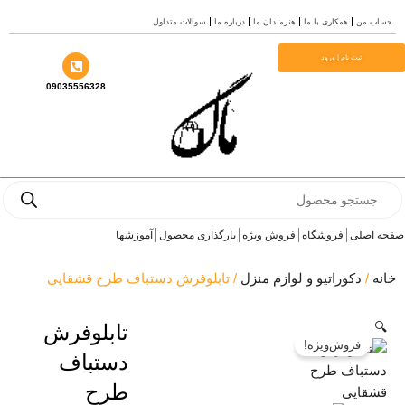
همکاری با ما
هنرمندان ما
درباره ما
سوالات متداول
ت نام | ورود
09035556328
ی
فروشگاه
فروش ویژه
بارگذاری محصول
آموزشها
کوراتیو و لوازم منزل
/ تابلوفرش دستباف طرح قشقایی
تابلوفرش
روش‌ویژه!
دستباف
طرح