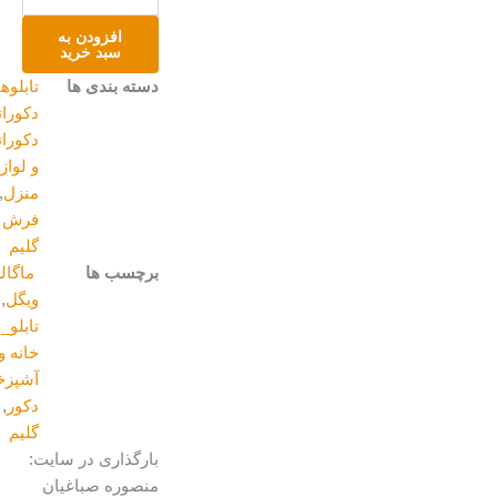
دستباف
طرح
افزودن به
قشقایی
سبد خرید
عدد
دسته بندی ها
تابلوهای
دکوراتیو
,
دکوراتیو
و لوازم
منزل
,
فرش و
گلیم
برچسب ها
ماگالری
,
برند
ویگل
,
تابلو_دکوراتیو
,
خانه و
آشپزخانه
,
دکور
,
فرش و
گلیم
بارگذاری در سایت:
منصوره صباغیان