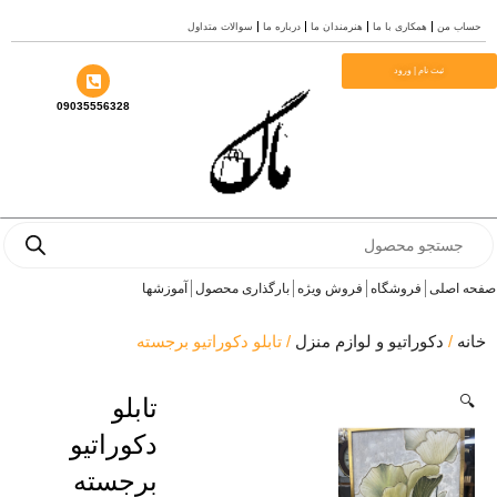
ش
ساب من
همکاری با ما
هنرمندان ما
درباره ما
سوالات متداول
وا
ثبت نام | ورود
09035556328
Produ
sea
ه اصلی
فروشگاه
فروش ویژه
بارگذاری محصول
آموزشها
نه
/
دکوراتیو و لوازم منزل
/ تابلو دکوراتیو برجسته
🔍
تابلو
دکوراتیو
برجسته