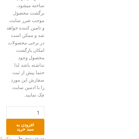
ساخته میشود،
برگشت محصول
موجب ضرر سایت
و تامین کننده خواهد
شد و ممکن است
در برخی محصولات
امکان بازگشت
محصول وجود
نداشته باشد لذا
حتما پیش از ثبت
سفارش این مورد
را با ادمین سایت
چک نمایید.
تابلو
دکوراتیو
برجسته
افزودن به
عدد
سبد خرید
دسته بندی ها
دکوراتیو