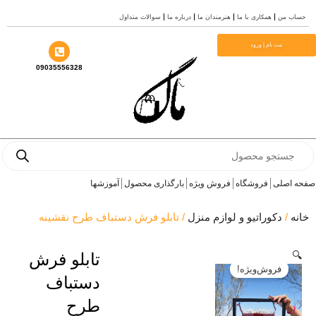
همکاری با ما
هنرمندان ما
درباره ما
سوالات متداول
ت نام | ورود
09035556328
ی
فروشگاه
فروش ویژه
بارگذاری محصول
آموزشها
کوراتیو و لوازم منزل
/ تابلو فرش دستباف طرح نقشینه
تابلو فرش
روش‌ویژه!
دستباف
طرح