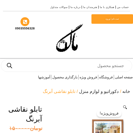
همکاری با ما
هنرمندان ما
درباره ما
سوالات متداول
ت نام | ورود
09035556328
ی
فروشگاه
فروش ویژه
بارگذاری محصول
آموزشها
کوراتیو و لوازم منزل
/ تابلو نقاشی آبرنگ
تابلو نقاشی
روش‌ویژه!
آبرنگ
قیمت
قیمت
تومان
۱۵۰۰۰۰۰