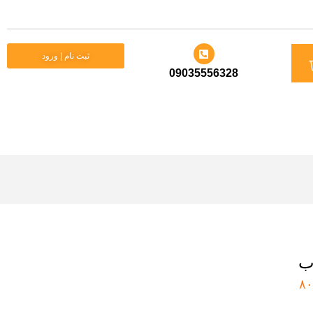
د
ثبت نام | ورود
09035556328
ید
ب
۸۰