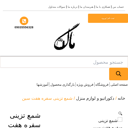
ش
ساب من
همکاری با ما
هنرمندان ما
درباره ما
سوالات متداول
وا
ثبت نام | ورود
09035556328
Produ
sea
ه اصلی
فروشگاه
فروش ویژه
بارگذاری محصول
آموزشها
انه
/
دکوراتیو و لوازم منزل
/ شمع تزینی سفره هفت سین
🔍
شمع تزینی
سفره هفت