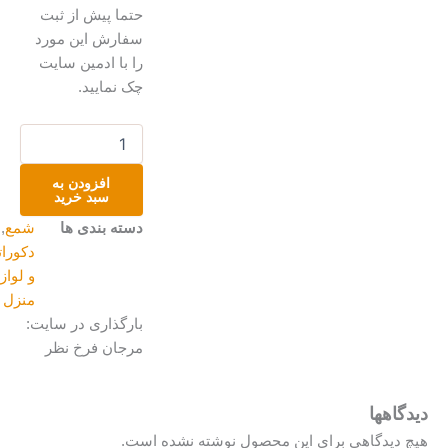
حتما پیش از ثبت
سفارش این مورد
را با ادمین سایت
چک نمایید.
شمع
تزینی
سفره
افزودن به
هفت
سبد خرید
سین
دسته بندی ها
شمع
,
عدد
دکوراتیو
و لوازم
منزل
بارگذاری در سایت:
مرجان فرخ نظر
دیدگاهها
هیچ دیدگاهی برای این محصول نوشته نشده است.