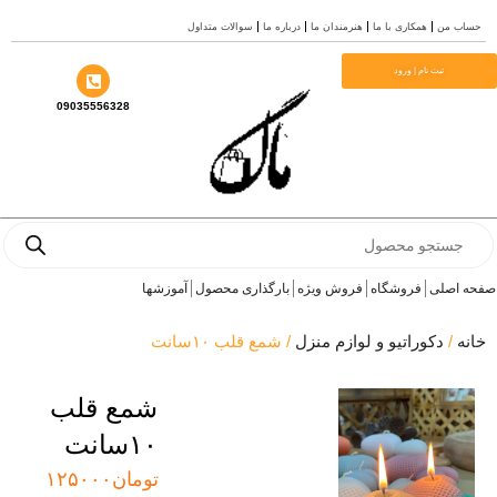
من
همکاری با ما
هنرمندان ما
درباره ما
سوالات متداول
ثبت نام | ورود
09035556328
Pr
صلی
فروشگاه
فروش ویژه
بارگذاری محصول
آموزشها
دکوراتیو و لوازم منزل
/ شمع قلب ۱۰سانت
شمع قلب
۱۰سانت
تومان
۱۲۵۰۰۰