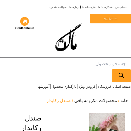
همکاری با ما
هنرمندان ما
درباره ما
سوالات متداول
ام | ورود
09035556328
فروشگاه
فروش ویژه
بارگذاری محصول
آموزشها
صولات مکرومه بافی
/ صندل رکابدار
صندل
رکابدار