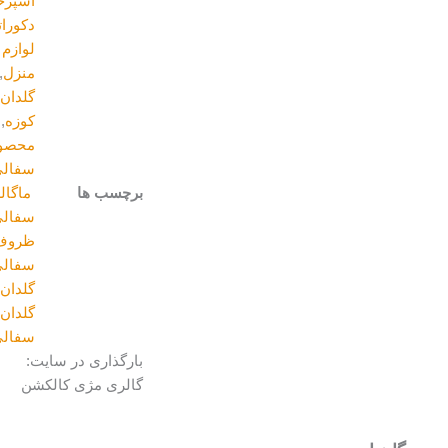
آشپزخانه
,
دکوراتیو و
لوازم
منزل
,
گلدان و
کوزه
,
محصولات
سفالی
برچسب ها
ماگالری
,
سفالی
,
ظروف-
سفالی
,
گلدان
,
گلدان
سفالی
بارگذاری در سایت:
گالری مژی کالکشن