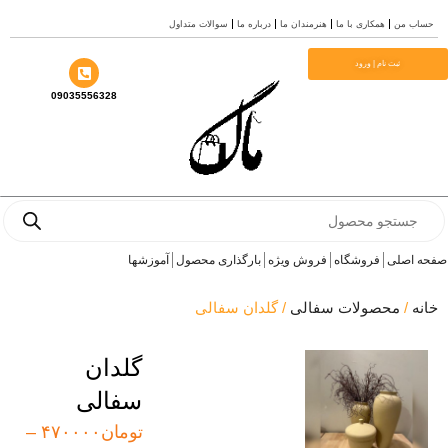
ب من
همکاری با ما
هنرمندان ما
درباره ما
سوالات متداول
ا
ثبت نام | ورود
09035556328
Prod
se
 اصلی
فروشگاه
فروش ویژه
بارگذاری محصول
آموزشها
ه
/
محصولات سفالی
/ گلدان سفالی
گلدان
سفالی
Price
تومان
۴۷۰۰۰۰
–