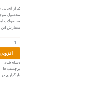
2.
از آنجایی
محصول موجب 
محصولات امک
سفارش این مو
عروسک
دست
ساز
افزودن 
عدد
دسته بندی
برچسب ها
بارگذاری در