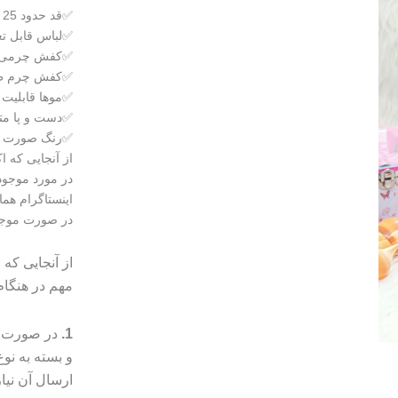
✅قد حدود 25 cm
✅لباس قابل ت
✅کفش چرمی د
✅کفش چرم طب
✅موها قابلیت 
✅دست و پا م
✅رنگ صورت ثابت
از آنجایی که 
در مورد موجود
اینستاگرام هما
در صورت موجود نبودن س
از آنجایی که
مهم در هنگا
1.
در صورت م
و بسته به ن
ارسال آن نیا