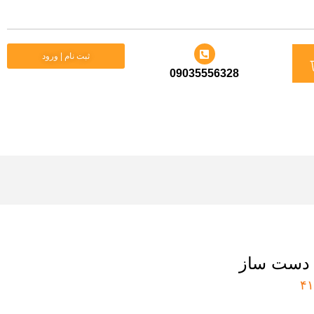
د
ثبت نام | ورود
09035556328
ید
دست ساز
۴۱